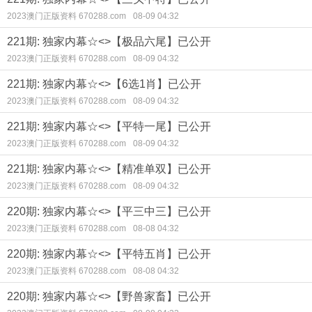
2023澳门正版资料 670288.com
08-09 04:32
221期: 独家内幕☆<>【极品六尾】已公开
2023澳门正版资料 670288.com
08-09 04:32
221期: 独家内幕☆<>【6选1肖】已公开
2023澳门正版资料 670288.com
08-09 04:32
221期: 独家内幕☆<>【平特一尾】已公开
2023澳门正版资料 670288.com
08-09 04:32
221期: 独家内幕☆<>【精准单双】已公开
2023澳门正版资料 670288.com
08-09 04:32
220期: 独家内幕☆<>【平三中三】已公开
2023澳门正版资料 670288.com
08-08 04:32
220期: 独家内幕☆<>【平特五肖】已公开
2023澳门正版资料 670288.com
08-08 04:32
220期: 独家内幕☆<>【野兽家畜】已公开