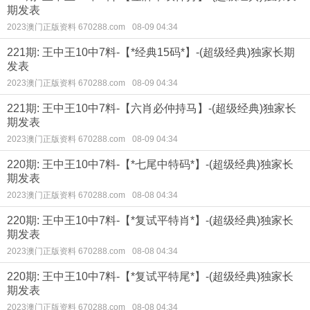
期发表
2023澳门正版资料 670288.com
08-09 04:34
221期: 王中王10中7料-【*经典15码*】-(超级经典)独家长期
发表
2023澳门正版资料 670288.com
08-09 04:34
221期: 王中王10中7料-【六肖必仲持马】-(超级经典)独家长
期发表
2023澳门正版资料 670288.com
08-09 04:34
220期: 王中王10中7料-【*七尾中特码*】-(超级经典)独家长
期发表
2023澳门正版资料 670288.com
08-08 04:34
220期: 王中王10中7料-【*复试平特肖*】-(超级经典)独家长
期发表
2023澳门正版资料 670288.com
08-08 04:34
220期: 王中王10中7料-【*复试平特尾*】-(超级经典)独家长
期发表
2023澳门正版资料 670288.com
08-08 04:34