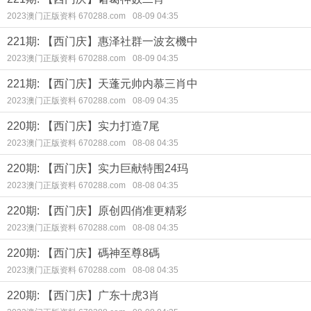
2023澳门正版资料 670288.com
08-09 04:35
221期: 【西门庆】惠泽社群一波玄機中
2023澳门正版资料 670288.com
08-09 04:35
221期: 【西门庆】天蓬元帅内慕三肖中
2023澳门正版资料 670288.com
08-09 04:35
220期: 【西门庆】实力打造7尾
2023澳门正版资料 670288.com
08-08 04:35
220期: 【西门庆】实力巨献特围24玛
2023澳门正版资料 670288.com
08-08 04:35
220期: 【西门庆】原创四俏准更精彩
2023澳门正版资料 670288.com
08-08 04:35
220期: 【西门庆】碼神至尊8碼
2023澳门正版资料 670288.com
08-08 04:35
220期: 【西门庆】广东十虎3肖